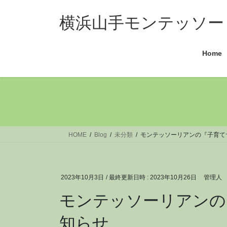
コ
ナ
ン
ビ
横浜山手モンテッソー
テ
ゲ
ン
ー
Home
ツ
シ
へ
ョ
ス
ン
キ
に
ッ
移
プ
動
HOME
Blog
未分類
モンテッソーリアンの『子育て
2023年10月3日
/ 最終更新日時 :
2023年10月26日
管理人
モンテッソーリアンの
知らせ