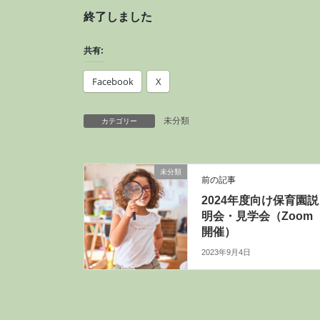
終了しました
共有:
Facebook
X
未分類
カテゴリー
未分類
前の記事
2024年度向け保育園説
明会・見学会（Zoom
開催）
2023年9月4日